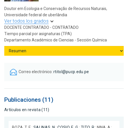
Doutor em Ecologia e Conservação de Recursos Naturais,
Universidade federal de uberlândia
Ver todos los grados
DOCENTE CONTRATADO - CONTRATADO
Tiempo parcial por asignaturas (TPA)
Departamento Académico de Ciencias - Sección Química
Correo electrónico:
rtitol@pucp.edu.pe
Publicaciones (11)
Artículos en revista (11)
BOZA, T. E.;
SALINAS, N.
;
COSIO, E. G.
;
TITO, R.
; NINA, A.;