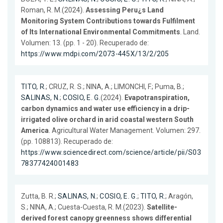
Roman, R. M.(2024).
Assessing Peru¿s Land
Monitoring System Contributions towards Fulfilment
of Its International Environmental Commitments
. Land.
Volumen: 13. (pp. 1 - 20). Recuperado de:
https://www.mdpi.com/2073-445X/13/2/205
TITO, R.
; CRUZ, R. S.; NINA, A.; LIMONCHI, F.; Puma, B.;
SALINAS, N.
;
COSIO, E. G.
(2024).
Evapotranspiration,
carbon dynamics and water use efficiency in a drip-
irrigated olive orchard in arid coastal western South
America
. Agricultural Water Management. Volumen: 297.
(pp. 108813). Recuperado de:
https://www.sciencedirect.com/science/article/pii/S03
78377424001483
Zutta, B. R.;
SALINAS, N.
;
COSIO, E. G.
;
TITO, R.
; Aragón,
S.; NINA, A.; Cuesta-Cuesta, R. M.(2023).
Satellite-
derived forest canopy greenness shows differential