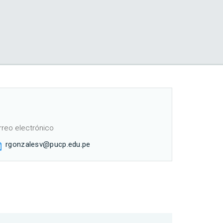
rreo electrónico
rgonzalesv@pucp.edu.pe