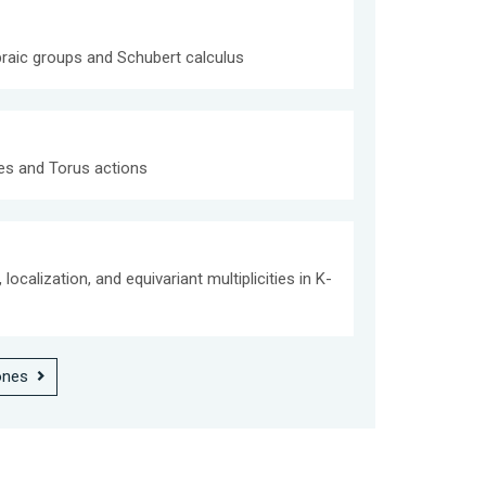
braic groups and Schubert calculus
res and Torus actions
ocalization, and equivariant multiplicities in K-
ones