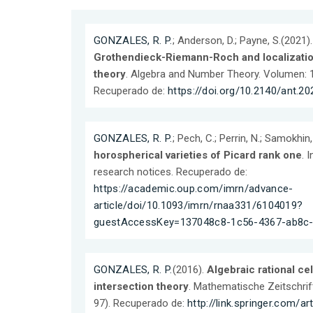
GONZALES, R. P.
; Anderson, D.; Payne, S.(2021)
Grothendieck-Riemann-Roch and localization
theory
. Algebra and Number Theory. Volumen: 15
Recuperado de:
https://doi.org/10.2140/ant.20
GONZALES, R. P.
; Pech, C.; Perrin, N.; Samokhin
horospherical varieties of Picard rank one
. 
research notices. Recuperado de:
https://academic.oup.com/imrn/advance-
article/doi/10.1093/imrn/rnaa331/6104019?
guestAccessKey=137048c8-1c56-4367-ab8c
GONZALES, R. P.
(2016).
Algebraic rational cel
intersection theory
. Mathematische Zeitschrift
97). Recuperado de:
http://link.springer.com/a