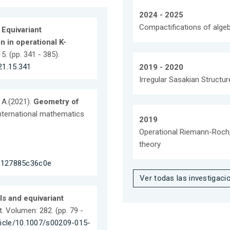
2024 - 2025
Compactifications of alge
.
Equivariant
 in operational K-
. (pp. 341 - 385).
21.15.341
2019 - 2020
Irregular Sasakian Structu
, A.(2021).
Geometry of
International mathematics
2019
Operational Riemann-Roch, l
theory
-127885c36c0e
Ver todas las investigaci
ls and equivariant
. Volumen: 282. (pp. 79 -
rticle/10.1007/s00209-015-