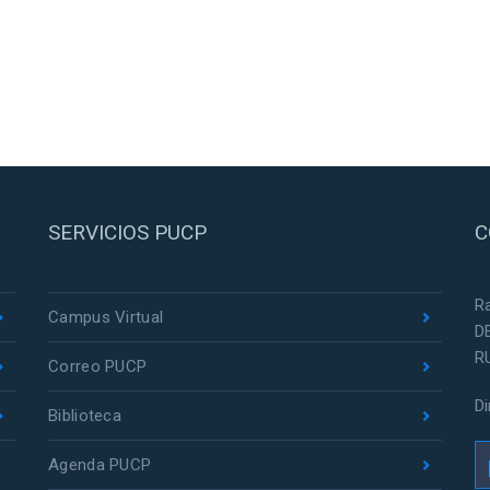
SERVICIOS PUCP
C
R
Campus Virtual
D
R
Correo PUCP
D
Biblioteca
Agenda PUCP