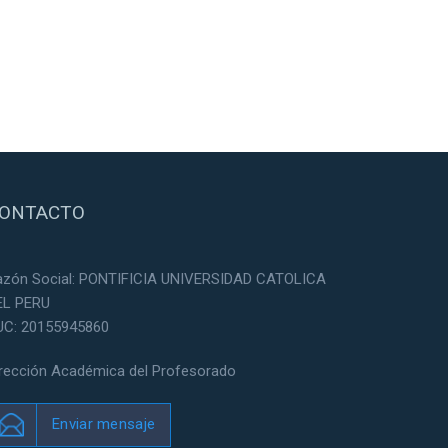
ONTACTO
azón Social: PONTIFICIA UNIVERSIDAD CATOLICA
EL PERU
UC: 20155945860
irección Académica del Profesorado
Enviar mensaje