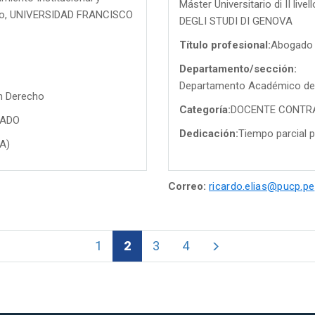
Máster Universitario di II li
echo, UNIVERSIDAD FRANCISCO
DEGLI STUDI DI GENOVA
Título profesional:
Abogado
Departamento/sección:
Departamento Académico de 
n Derecho
Categoría:
DOCENTE CONTR
TADO
Dedicación:
Tiempo parcial p
PA)
Correo:
ricardo.elias@pucp.pe
1
2
3
4