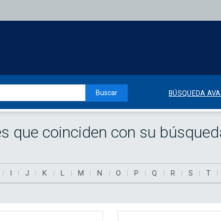
Buscar
BÚSQUEDA AV
es que coinciden con su búsqued
I
J
K
L
M
N
O
P
Q
R
S
T