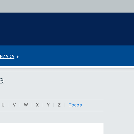
ANZADA
a
U
V
W
X
Y
Z
Todos