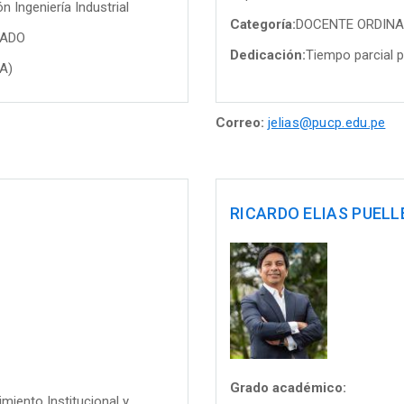
 Ingeniería Industrial
Categoría:
DOCENTE ORDINA
TADO
Dedicación:
Tiempo parcial p
PA)
Correo:
jelias@pucp.edu.pe
RICARDO ELIAS PUELL
Grado académico:
imiento Institucional y