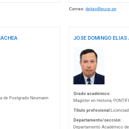
Correo:
delias@pucp.pe
RACHEA
JOSE DOMINGO ELIAS
Grado académico:
ela de Postgrado Neumann
Magíster en Historia, PONT
Título profesional:
Licenciad
Departamento/sección:
Departamento Académico de A