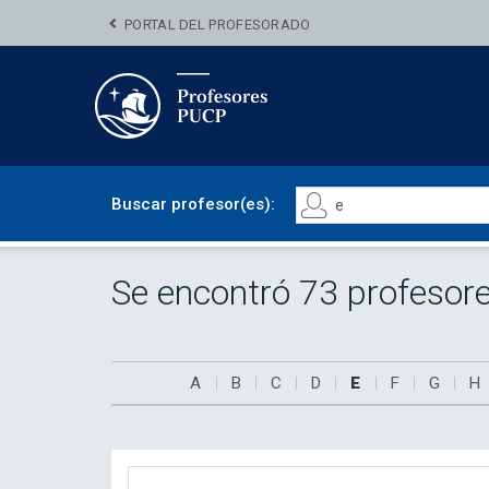
PORTAL DEL PROFESORADO
Buscar profesor(es):
Se encontró 73 profesor
A
B
C
D
E
F
G
H