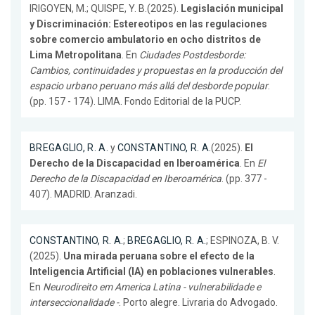
IRIGOYEN, M.; QUISPE, Y. B.(2025).
Legislación municipal
y Discriminación: Estereotipos en las regulaciones
sobre comercio ambulatorio en ocho distritos de
Lima Metropolitana
. En
Ciudades Postdesborde:
Cambios, continuidades y propuestas en la producción del
espacio urbano peruano más allá del desborde popular
.
(pp. 157 - 174). LIMA. Fondo Editorial de la PUCP.
BREGAGLIO, R. A.
y
CONSTANTINO, R. A.
(2025).
El
Derecho de la Discapacidad en Iberoamérica
. En
El
Derecho de la Discapacidad en Iberoamérica
. (pp. 377 -
407). MADRID. Aranzadi.
CONSTANTINO, R. A.
;
BREGAGLIO, R. A.
; ESPINOZA, B. V.
(2025).
Una mirada peruana sobre el efecto de la
Inteligencia Artificial (IA) en poblaciones vulnerables
.
En
Neurodireito em America Latina - vulnerabilidade e
interseccionalidade -
. Porto alegre. Livraria do Advogado.