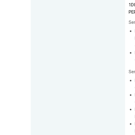
1D
PE
Se
Se