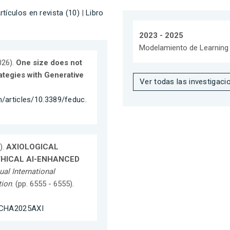
rtículos en revista (10)
|
Libro
2023 - 2025
Modelamiento de Learning 
026).
One size does not
rategies with Generative
Ver todas las investigaci
n/articles/10.3389/feduc.
).
AXIOLOGICAL
THICAL AI-ENHANCED
ual International
tion
. (pp. 6555 - 6555).
ONCHA2025AXI