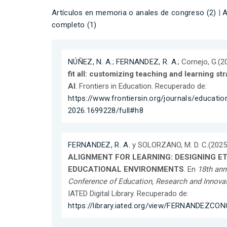
Artículos en memoria o anales de congreso (2)
|
A
completo (1)
NÚÑEZ, N. A.
;
FERNANDEZ, R. A.
; Cornejo, G.(2
fit all: customizing teaching and learning st
AI
. Frontiers in Education. Recuperado de:
https://www.frontiersin.org/journals/educatio
2026.1699228/full#h8
FERNANDEZ, R. A.
y SOLORZANO, M. D. C.(2025
ALIGNMENT FOR LEARNING: DESIGNING E
EDUCATIONAL ENVIRONMENTS
. En
18th ann
Conference of Education, Research and Innova
IATED Digital Library. Recuperado de:
https://library.iated.org/view/FERNANDEZC