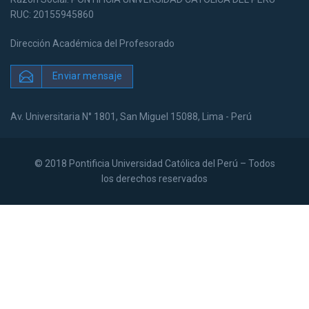
RUC: 20155945860
Dirección Académica del Profesorado
Enviar mensaje
Av. Universitaria N° 1801, San Miguel 15088, Lima - Perú
© 2018 Pontificia Universidad Católica del Perú – Todos
los derechos reservados