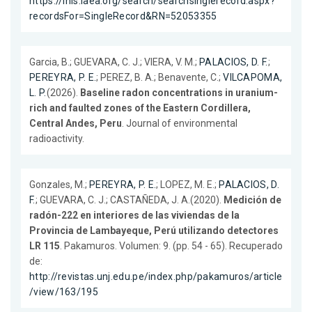
https://inis.iaea.org/search/searchsinglerecord.aspx?
recordsFor=SingleRecord&RN=52053355
Garcia, B.; GUEVARA, C. J.; VIERA, V. M.;
PALACIOS, D. F.
;
PEREYRA, P. E.
; PEREZ, B. A.; Benavente, C.;
VILCAPOMA,
L. P.
(2026).
Baseline radon concentrations in uranium-
rich and faulted zones of the Eastern Cordillera,
Central Andes, Peru
. Journal of environmental
radioactivity.
Gonzales, M.;
PEREYRA, P. E.
; LOPEZ, M. E.;
PALACIOS, D.
F.
; GUEVARA, C. J.; CASTAÑEDA, J. A.(2020).
Medición de
radón-222 en interiores de las viviendas de la
Provincia de Lambayeque, Perú utilizando detectores
LR 115
. Pakamuros. Volumen: 9. (pp. 54 - 65). Recuperado
de:
http://revistas.unj.edu.pe/index.php/pakamuros/article
/view/163/195