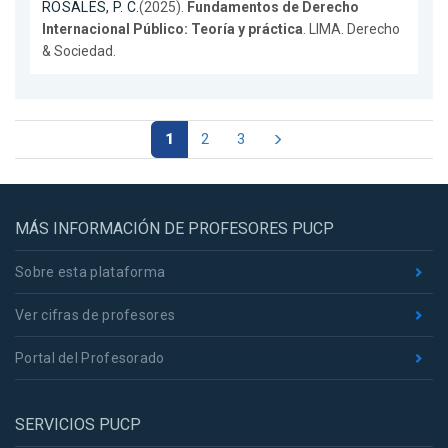
ROSALES, P. C.
(2025).
Fundamentos de Derecho
Internacional Público: Teoría y práctica
. LIMA. Derecho
& Sociedad.
1
2
3
MÁS INFORMACIÓN DE PROFESORES PUCP
Sobre esta plataforma
Ver cifras de profesores
Portal del Profesorado
SERVICIOS PUCP