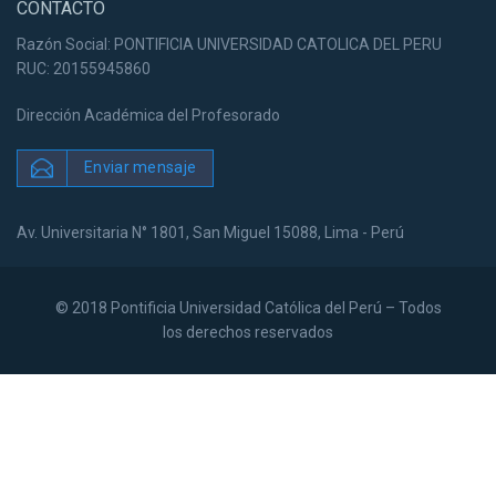
CONTACTO
Razón Social: PONTIFICIA UNIVERSIDAD CATOLICA DEL PERU
RUC: 20155945860
Dirección Académica del Profesorado
Enviar mensaje
Av. Universitaria N° 1801, San Miguel 15088, Lima - Perú
© 2018 Pontificia Universidad Católica del Perú – Todos
los derechos reservados