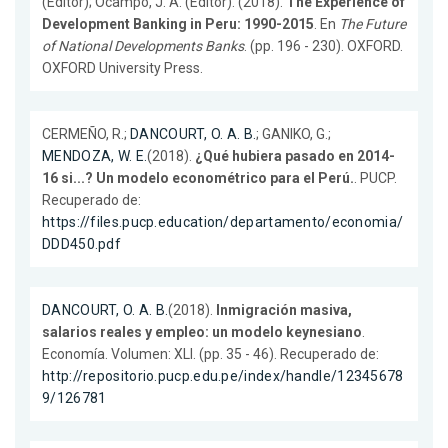
(Editor); Ocampo, J. A. (Editor). (2018).
The Experience of
Development Banking in Peru: 1990-2015
. En
The Future
of National Developments Banks
. (pp. 196 - 230). OXFORD.
OXFORD University Press.
CERMEÑO, R.;
DANCOURT, O. A. B.
; GANIKO, G.;
MENDOZA, W. E.
(2018).
¿Qué hubiera pasado en 2014-
16 si...? Un modelo econométrico para el Perú.
. PUCP.
Recuperado de:
https://files.pucp.education/departamento/economia/
DDD450.pdf
DANCOURT, O. A. B.
(2018).
Inmigración masiva,
salarios reales y empleo: un modelo keynesiano
.
Economía. Volumen: XLI. (pp. 35 - 46). Recuperado de:
http://repositorio.pucp.edu.pe/index/handle/12345678
9/126781