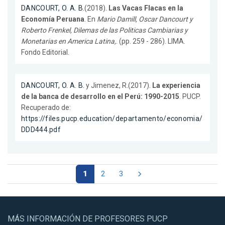
DANCOURT, O. A. B.
(2018).
Las Vacas Flacas en la
Economía Peruana
. En
Mario Damill, Oscar Dancourt y
Roberto Frenkel, Dilemas de las Politicas Cambiarias y
Monetarias en America Latina,
. (pp. 259 - 286). LIMA.
Fondo Editorial.
DANCOURT, O. A. B.
y Jimenez, R.(2017).
La experiencia
de la banca de desarrollo en el Perú: 1990-2015
. PUCP.
Recuperado de:
https://files.pucp.education/departamento/economia/
DDD444.pdf
1
2
3
MÁS INFORMACIÓN DE PROFESORES PUCP