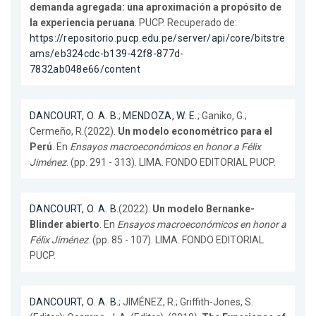
demanda agregada: una aproximación a propósito de
la experiencia peruana
. PUCP. Recuperado de:
https://repositorio.pucp.edu.pe/server/api/core/bitstre
ams/eb324cdc-b139-42f8-877d-
7832ab048e66/content
DANCOURT, O. A. B.
;
MENDOZA, W. E.
; Ganiko, G.;
Cermeño, R.(2022).
Un modelo econométrico para el
Perú
. En
Ensayos macroeconómicos en honor a Félix
Jiménez
. (pp. 291 - 313). LIMA. FONDO EDITORIAL PUCP.
DANCOURT, O. A. B.
(2022).
Un modelo Bernanke-
Blinder abierto
. En
Ensayos macroeconómicos en honor a
Félix Jiménez
. (pp. 85 - 107). LIMA. FONDO EDITORIAL
PUCP.
DANCOURT, O. A. B.
; JIMÉNEZ, R.; Griffith-Jones, S.