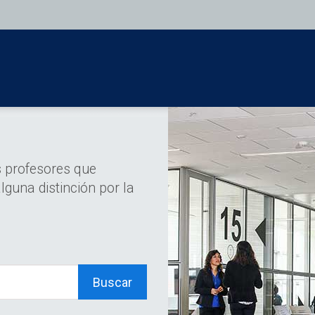
s profesores que
lguna distinción por la
Buscar