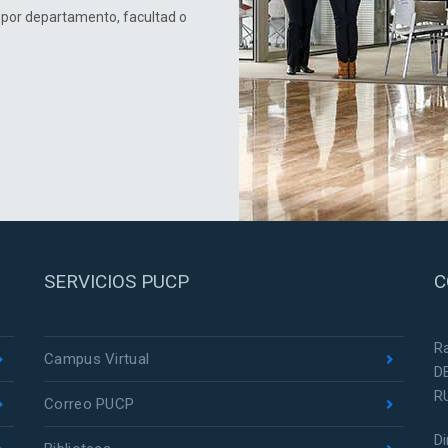
 por departamento, facultad o
SERVICIOS PUCP
C
R
Campus Virtual
D
R
Correo PUCP
D