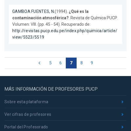
GAMBOA FUENTES, N.
(1994).
¿Qué es la
contaminación atmosférica?
. Revista de Química PUCP.
Volumen: VIII. (pp. 45 - 54). Recuperado de:
http://revistas.pucp.edu.pe/index.php/quimica/article/
view/5523/5519
5
6
7
8
9
MÁS INFORMACIÓN DE PROFESORES PUCP
Sobre esta plataforma
Ver cifras de profesores
Portal del Profesorado