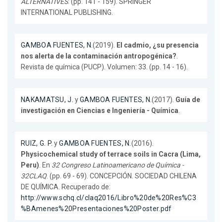
ALTERNATIVES
. (pp. 141 - 159). SPRINGER
INTERNATIONAL PUBLISHING.
GAMBOA FUENTES, N.
(2019).
El cadmio, ¿su presencia
nos alerta de la contaminación antropogénica?
.
Revista de química (PUCP). Volumen: 33. (pp. 14 - 16).
NAKAMATSU, J.
y
GAMBOA FUENTES, N.
(2017).
Guía de
investigación en Ciencias e Ingeniería - Química
.
RUIZ, G. P.
y
GAMBOA FUENTES, N.
(2016).
Physicochemical study of terrace soils in Cacra (Lima,
Peru)
. En
32 Congreso Latinoamericano de Química -
32CLAQ
. (pp. 69 - 69). CONCEPCIÓN. SOCIEDAD CHILENA
DE QUÍMICA. Recuperado de:
http://www.schq.cl/claq2016/Libro%20de%20Res%C3
%BAmenes%20Presentaciones%20Poster.pdf