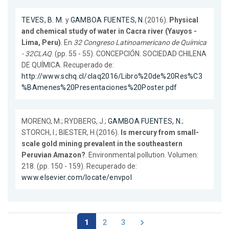
TEVES, B. M.
y
GAMBOA FUENTES, N.
(2016).
Physical
and chemical study of water in Cacra river (Yauyos -
Lima, Peru)
. En
32 Congreso Latinoamericano de Química
- 32CLAQ
. (pp. 55 - 55). CONCEPCIÓN. SOCIEDAD CHILENA
DE QUÍMICA. Recuperado de:
http://www.schq.cl/claq2016/Libro%20de%20Res%C3
%BAmenes%20Presentaciones%20Poster.pdf
MORENO, M.; RYDBERG, J.;
GAMBOA FUENTES, N.
;
STORCH, I.; BIESTER, H.(2016).
Is mercury from small-
scale gold mining prevalent in the southeastern
Peruvian Amazon?
. Environmental pollution. Volumen:
218. (pp. 150 - 159). Recuperado de:
www.elsevier.com/locate/envpol
1
2
3