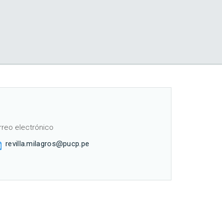
rreo electrónico
revilla.milagros@pucp.pe