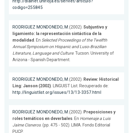
http://dialnet.unirioja.es/servlet/articulo?
codigo=255845
RODRIGUEZ MONDONEDO, M.
(2002).
Subjuntivo y
ligamiento: la representación sintáctica de la
modalidad
. En
Selected Proceedings of the Twelfth
Annual Symposium on Hispanic and Luso‐Brazilian
Literature, Language and Culture
. Tucson. University of
Arizona - Spanish Department.
RODRIGUEZ MONDONEDO, M.
(2002).
Review: Historical
Ling: Janson (2002)
. LINGUIST List. Recuperado de:
http://linguistlist.org/issues/13/13-3357.html
RODRIGUEZ MONDONEDO, M.
(2002).
Preposiciones y
roles temáticos en deverbales
. En
Homenaje a Luis
Jaime Cisneros
. (pp. 475 - 502). LIMA. Fondo Editorial
PUCP.