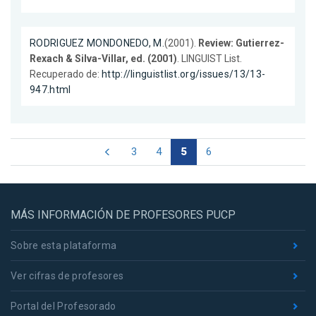
RODRIGUEZ MONDONEDO, M.
(2001).
Review: Gutierrez-
Rexach & Silva-Villar, ed. (2001)
. LINGUIST List.
Recuperado de:
http://linguistlist.org/issues/13/13-
947.html
3
4
5
6
MÁS INFORMACIÓN DE PROFESORES PUCP
Sobre esta plataforma
Ver cifras de profesores
Portal del Profesorado