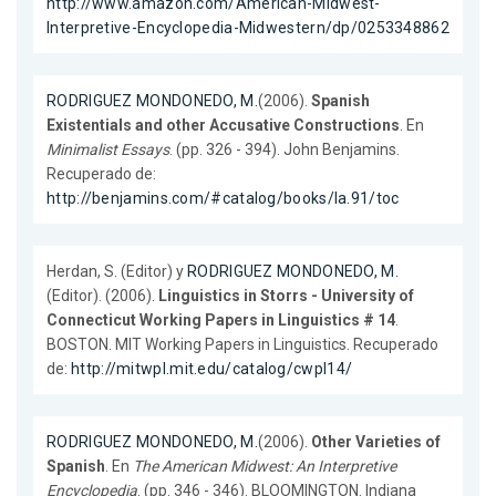
http://www.amazon.com/American-Midwest-
Interpretive-Encyclopedia-Midwestern/dp/0253348862
RODRIGUEZ MONDONEDO, M.
(2006).
Spanish
Existentials and other Accusative Constructions
. En
Minimalist Essays
. (pp. 326 - 394). John Benjamins.
Recuperado de:
http://benjamins.com/#catalog/books/la.91/toc
Herdan, S. (Editor) y
RODRIGUEZ MONDONEDO, M.
(Editor). (2006).
Linguistics in Storrs - University of
Connecticut Working Papers in Linguistics # 14
.
BOSTON. MIT Working Papers in Linguistics. Recuperado
de:
http://mitwpl.mit.edu/catalog/cwpl14/
RODRIGUEZ MONDONEDO, M.
(2006).
Other Varieties of
Spanish
. En
The American Midwest: An Interpretive
Encyclopedia
. (pp. 346 - 346). BLOOMINGTON. Indiana