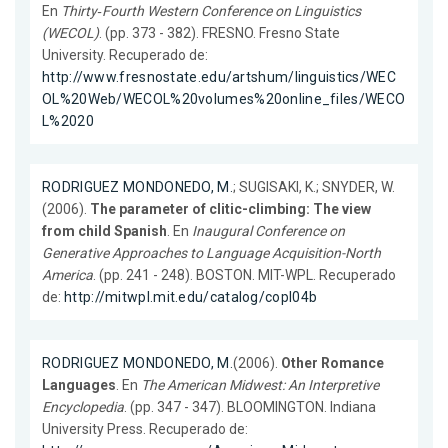
En
Thirty‐Fourth Western Conference on Linguistics
(WECOL)
. (pp. 373 - 382). FRESNO. Fresno State
University. Recuperado de:
http://www.fresnostate.edu/artshum/linguistics/WEC
OL%20Web/WECOL%20volumes%20online_files/WECO
L%2020
RODRIGUEZ MONDONEDO, M.
; SUGISAKI, K.; SNYDER, W.
(2006).
The parameter of clitic-climbing: The view
from child Spanish
. En
Inaugural Conference on
Generative Approaches to Language Acquisition-North
America
. (pp. 241 - 248). BOSTON. MIT-WPL. Recuperado
de:
http://mitwpl.mit.edu/catalog/copl04b
RODRIGUEZ MONDONEDO, M.
(2006).
Other Romance
Languages
. En
The American Midwest: An Interpretive
Encyclopedia
. (pp. 347 - 347). BLOOMINGTON. Indiana
University Press. Recuperado de: