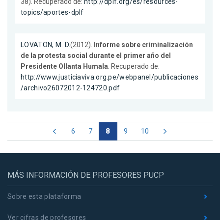
38). Recuperado de:
http://dplf.org/es/resources-
topics/aportes-dplf
LOVATON, M. D.
(2012).
Informe sobre criminalización
de la protesta social durante el primer año del
Presidente Ollanta Humala
. Recuperado de:
http://www.justiciaviva.org.pe/webpanel/publicaciones
/archivo26072012-124720.pdf
6
7
8
9
10
MÁS INFORMACIÓN DE PROFESORES PUCP
Sobre esta plataforma
Ver cifras de profesores