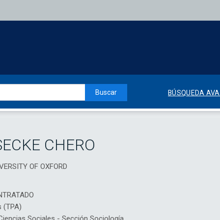
Buscar
BÚSQUEDA AV
SECKE CHERO
IVERSITY OF OXFORD
NTRATADO
s (TPA)
encias Sociales - Sección Sociología