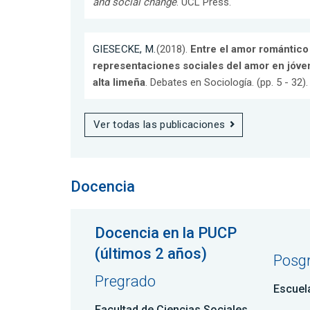
and social change
. UCL Press.
GIESECKE, M.
(2018).
Entre el amor romántico 
representaciones sociales del amor en jóven
alta limeña
. Debates en Sociología. (pp. 5 - 32).
Ver todas las publicaciones
Docencia
Docencia en la PUCP
(últimos 2 años)
Posg
Pregrado
Escuel
Facultad de Ciencias Sociales