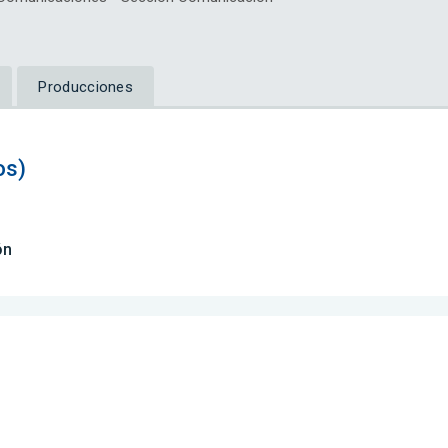
Producciones
os)
ón