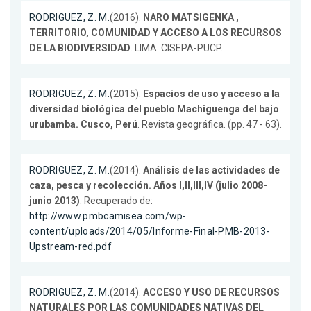
RODRIGUEZ, Z. M.
(2016).
NARO MATSIGENKA ,
TERRITORIO, COMUNIDAD Y ACCESO A LOS RECURSOS
DE LA BIODIVERSIDAD
. LIMA. CISEPA-PUCP.
RODRIGUEZ, Z. M.
(2015).
Espacios de uso y acceso a la
diversidad biológica del pueblo Machiguenga del bajo
urubamba. Cusco, Perú
. Revista geográfica. (pp. 47 - 63).
RODRIGUEZ, Z. M.
(2014).
Análisis de las actividades de
caza, pesca y recolección. Años I,II,III,IV (julio 2008-
junio 2013)
. Recuperado de:
http://www.pmbcamisea.com/wp-
content/uploads/2014/05/Informe-Final-PMB-2013-
Upstream-red.pdf
RODRIGUEZ, Z. M.
(2014).
ACCESO Y USO DE RECURSOS
NATURALES POR LAS COMUNIDADES NATIVAS DEL