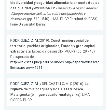
biodiversidad y seguridad alimentaria en contextos de
desigualdad y exclusión
. En
Pensando la región andina:
diálogos interdisciplinarios sobre desigualdades y
desarrollo
. (pp. 513 - 540). LIMA. PUCP Facultad de CCSS,
Freie Universität Berlin.
RODRIGUEZ, Z. M.
(2019).
Construcción social del
territorio; pueblos originarios, Estado y gran capital
extractivista
. Espacio y desarrollo (PUCP). (pp. 29 - 45).
Recuperado de:
http://revistas.pucp.edu.pe/index.php/espacioydesarro
llo/issue/view/1611
RODRIGUEZ, Z. M.
y DEL CASTILLO, M. C.(2016).
La
riqueza de mis bosques y ríos: Caza y Pesca
Matsigenka (bilingue español-matsigenka)
. LIMA.
CISEPA-PUCP.