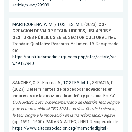
article/view/29909
MARTICORENA, A. M.
y
TOSTES, M. L.
(2023).
CO-
CREACIÓN DE VALOR SEGÚN LÍDERES, USUARIOS Y
GESTORES PÚBLICOS EN EL SECTOR CULTURAL
. New
Trends in Qualitative Research. Volumen: 19. Recuperado
de:
https://publi.ludomedia.org/index.php/ntqr/article/vie
w/912/940
SANCHEZ, C. Z.; Kimura, A.;
TOSTES, M. L.
; SBRAGIA, R.
(2023).
Determinantes de procesos innovadores en
empresas de la amazonia brasileña y peruana
. En
XX
CONGRESO Latino-iberoamericano de Gestión Tecnológica
y de la Innovación ALTEC 2023 Los desafíos de la ciencia,
la tecnología y la innovación en la transformación digital
.
(pp. 1591 - 1600). PARANA. ALTEC, UNER. Recuperado de:
https://www.altecasociacion.org/memoriadigital-