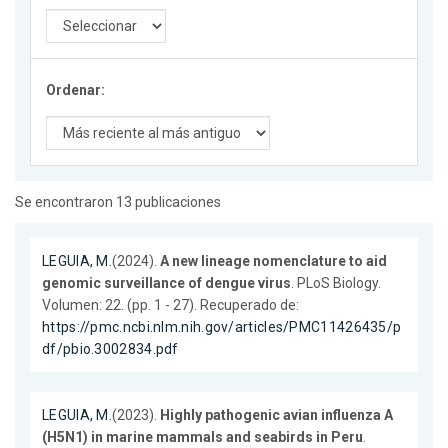
Ordenar:
Se encontraron 13 publicaciones
LEGUIA, M.
(2024).
A new lineage nomenclature to aid
genomic surveillance of dengue virus
. PLoS Biology.
Volumen: 22. (pp. 1 - 27). Recuperado de:
https://pmc.ncbi.nlm.nih.gov/articles/PMC11426435/p
df/pbio.3002834.pdf
LEGUIA, M.
(2023).
Highly pathogenic avian influenza A
(H5N1) in marine mammals and seabirds in Peru
.