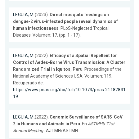
LEGUIA, M.
(2023).
Direct mosquito feedings on
dengue-2 virus-infected people reveal dynamics of
human infectiousness
. PLoS-Neglected Tropical
Diseases. Volumen: 17. (pp. 1 - 17).
LEGUIA, M.
(2022).
Efficacy of a Spatial Repellent for
Control of Aedes-Borne Virus Transmission: A Cluster
Randomized Trial in Iquitos, Peru
. Proceedings of the
National Academy of Sciences USA. Volumen: 119.
Recuperado de:
https://www.pnas.org/doi/full/10.1073/pnas.21182831
19
LEGUIA, M.
(2022).
Genomic Surveillance of SARS-CoV-
2 in Humans and Animals in Peru
. En
ASTMH's 71st
Annual Meeting
. AJTMH/ASTMH.