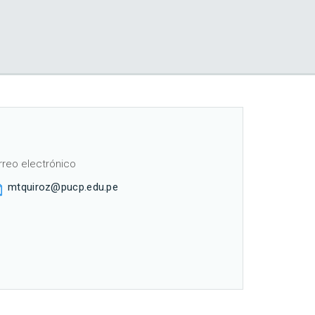
rreo electrónico
mtquiroz@pucp.edu.pe