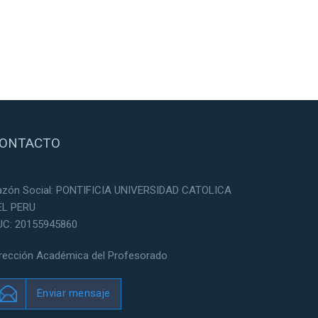
ONTACTO
azón Social: PONTIFICIA UNIVERSIDAD CATOLICA
EL PERU
UC: 20155945860
irección Académica del Profesorado
Enviar mensaje