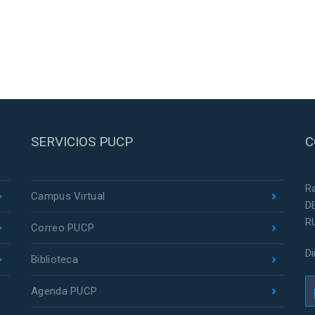
SERVICIOS PUCP
C
R
Campus Virtual
D
R
Correo PUCP
D
Biblioteca
Agenda PUCP