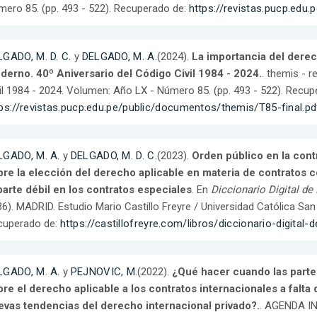
ero 85. (pp. 493 - 522). Recuperado de:
https://revistas.pucp.edu
LGADO, M. D. C.
y
DELGADO, M. A.
(2024).
La importancia del derec
derno. 40º Aniversario del Código Civil 1984 - 2024.
. themis - r
il 1984 - 2024. Volumen: Año LX - Número 85. (pp. 493 - 522). Recup
ps://revistas.pucp.edu.pe/public/documentos/themis/T85-final.pd
LGADO, M. A.
y
DELGADO, M. D. C.
(2023).
Orden público en la contr
bre la elección del derecho aplicable en materia de contratos 
parte débil en los contratos especiales
. En
Diccionario Digital de
6). MADRID. Estudio Mario Castillo Freyre / Universidad Católica Sa
cuperado de:
https://castillofreyre.com/libros/diccionario-digital
LGADO, M. A.
y
PEJNOVIC, M.
(2022).
¿Qué hacer cuando las parte
re el derecho aplicable a los contratos internacionales a falta d
evas tendencias del derecho internacional privado?.
. AGENDA IN