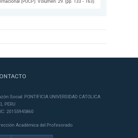
ernacional (PUCP). Volumen: 29. (pp. 133 - 163).
ONTACTO
azón Social: PONTIFICIA UNIVERSIDAD CATOLICA
EL PERU
UC: 20155945860
irección Académica del Profesorado