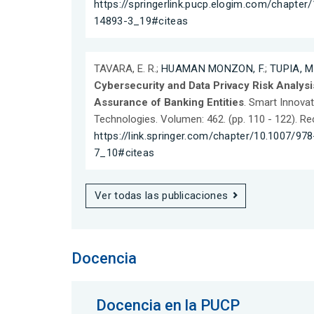
https://springerlink.pucp.elogim.com/chapter
14893-3_19#citeas
TAVARA, E. R.;
HUAMAN MONZON, F.
;
TUPIA, M.
Cybersecurity and Data Privacy Risk Analys
Assurance of Banking Entities
. Smart Innova
Technologies. Volumen: 462. (pp. 110 - 122). R
https://link.springer.com/chapter/10.1007/97
7_10#citeas
Ver todas las publicaciones
Docencia
Docencia en la PUCP