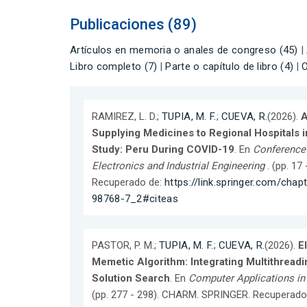
Publicaciones (89)
Artículos en memoria o anales de congreso (45)
|
Libro completo (7)
|
Parte o capítulo de libro (4)
|
O
RAMIREZ, L. D.;
TUPIA, M. F.
;
CUEVA, R.
(2026).
A
Supplying Medicines to Regional Hospitals 
Study: Peru During COVID-19
. En
Conference
Electronics and Industrial Engineering
. (pp. 17
Recuperado de:
https://link.springer.com/cha
98768-7_2#citeas
PASTOR, P. M.;
TUPIA, M. F.
;
CUEVA, R.
(2026).
E
Memetic Algorithm: Integrating Multithreadi
Solution Search
. En
Computer Applications in 
(pp. 277 - 298). CHARM. SPRINGER. Recuperado