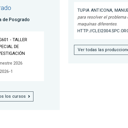
rado
TUPIA ANTICONA, MANU
para resolver el problema
a de Posgrado
maquínas diferentes
.
HTTP://CLEI2004.SPC.OR
G601 - TALLER
PECIAL DE
Ver todas las produccion
VESTIGACIÓN
mestre 2026
2026-1
os los cursos