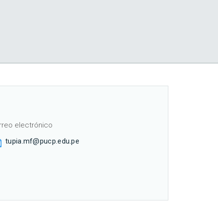
rreo electrónico
tupia.mf@pucp.edu.pe