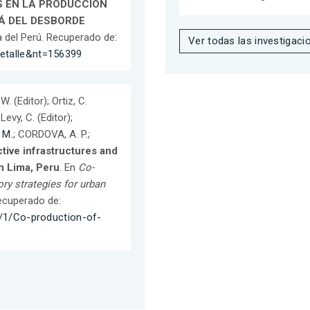
S EN LA PRODUCCIÓN
Á DEL DESBORDE
ca del Perú. Recuperado de:
Ver todas las investigaci
detalle&nt=156399
. (Editor); Ortiz, C.
 Levy, C. (Editor);
 M.
; CORDOVA, A. P.;
ctive infrastructures and
n Lima, Peru
. En
Co-
ry strategies for urban
Recuperado de:
82/1/Co-production-of-