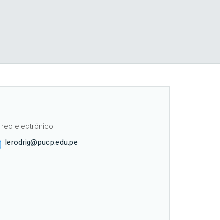
rreo electrónico
lerodrig@pucp.edu.pe