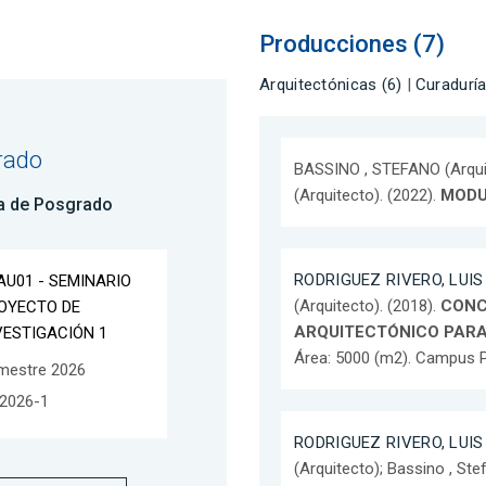
Producciones (7)
Arquitectónicas (6)
|
Curaduría
rado
BASSINO , STEFANO (Arqui
(Arquitecto). (2022).
MOD
a de Posgrado
RODRIGUEZ RIVERO, LUIS
AU01 - SEMINARIO
(Arquitecto). (2018).
CONC
OYECTO DE
ARQUITECTÓNICO PARA
VESTIGACIÓN 1
Área: 5000 (m2). Campus P
mestre 2026
2026-1
RODRIGUEZ RIVERO, LUIS
(Arquitecto); Bassino , Ste