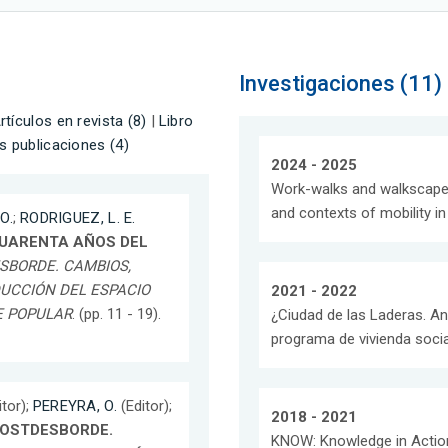
Investigaciones (11)
rtículos en revista (8)
|
Libro
s publicaciones (4)
2024 - 2025
Work-walks and walkscape
and contexts of mobility 
O.
;
RODRIGUEZ, L. E.
CUARENTA AÑOS DEL
SBORDE. CAMBIOS,
UCCIÓN DEL ESPACIO
2021 - 2022
E POPULAR
. (pp. 11 - 19).
¿Ciudad de las Laderas. Aná
programa de vivienda social
tor);
PEREYRA, O.
(Editor);
2018 - 2021
POSTDESBORDE.
KNOW: Knowledge in Action