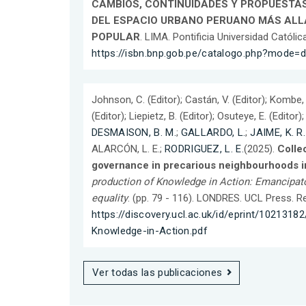
CAMBIOS, CONTINUIDADES Y PROPUESTA
DEL ESPACIO URBANO PERUANO MÁS ALL
POPULAR
. LIMA. Pontificia Universidad Católi
https://isbn.bnp.gob.pe/catalogo.php?mode=
Johnson, C. (Editor); Castán, V. (Editor); Kombe, W
(Editor); Liepietz, B. (Editor); Osuteye, E. (Editor);
DESMAISON, B. M.
;
GALLARDO, L.
;
JAIME, K. R.
ALARCÓN, L. E.;
RODRIGUEZ, L. E.
(2025).
Colle
governance in precarious neighbourhoods i
production of Knowledge in Action: Emancipato
equality
. (pp. 79 - 116). LONDRES. UCL Press. 
https://discovery.ucl.ac.uk/id/eprint/102131
Knowledge-in-Action.pdf
Ver todas las publicaciones