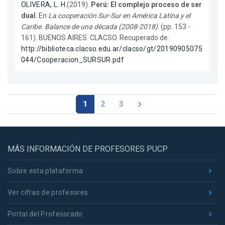
OLIVERA, L. H.
(2019).
Perú: El complejo proceso de ser
dual
. En
La cooperación Sur-Sur en América Latina y el
Caribe. Balance de una década (2008-2018)
. (pp. 153 -
161). BUENOS AIRES. CLACSO. Recuperado de:
http://biblioteca.clacso.edu.ar/clacso/gt/20190905075
044/Cooperacion_SURSUR.pdf
1
2
3
MÁS INFORMACIÓN DE PROFESORES PUCP
Sobre esta plataforma
Ver cifras de profesores
Portal del Profesorado