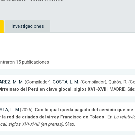
Investigaciones
ntraron 15 publicaciones
AREZ, M. M.
(Compilador);
COSTA, L. M.
(Compilador); Quirós, R. (C
virreinato del Perú en clave glocal, siglos XVI -XVIII
. MADRID. Síle
STA, L. M.
(2026).
Con lo qual queda pagado del servicio que me 
 la red de criados del virrey Francisco de Toledo
. En
La relativi
cal, siglos XVI-XVIII (en prensa)
. Sílex.