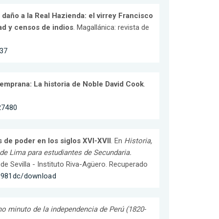
 daño a la Real Hazienda: el virrey Francisco
ad y censos de indios
. Magallánica: revista de
137
Temprana: La historia de Noble David Cook
.
/27480
s de poder en los siglos XVI-XVII
. En
Historia,
o de Lima para estudiantes de Secundaria.
d de Sevilla - Instituto Riva-Agüero. Recuperado
af981dc/download
imo minuto de la independencia de Perú (1820-