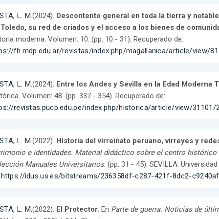
STA, L. M.
(2024).
Descontento general en toda la tierra y notable
 Toledo, su red de criados y el acceso a los bienes de comunid
toria moderna. Volumen: 10. (pp. 10 - 31). Recuperado de:
ps://fh.mdp.edu.ar/revistas/index.php/magallanica/article/view/8
STA, L. M.
(2024).
Entre los Andes y Sevilla en la Edad Moderna 
tórica. Volumen: 48. (pp. 337 - 354). Recuperado de:
ps://revistas.pucp.edu.pe/index.php/historica/article/view/31101
STA, L. M.
(2022).
Historia del virreinato peruano, virreyes y rede
rimonio e identidades. Material didáctico sobre el centro históric
ección Manuales Universitarios
. (pp. 31 - 45). SEVILLA. Universida
:
https://idus.us.es/bitstreams/236358df-c287-421f-8dc2-c9240
STA, L. M.
(2022).
El Protector
. En
Parte de guerra. Noticias de últ