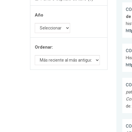
CO
Año
de
his
htt
Ordenar:
CO
His
htt
CO
pat
Col
de
CO