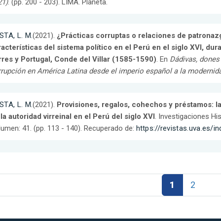
21)
. (pp. 200 - 203). LIMA. Planeta.
STA, L. M.
(2021).
¿Prácticas corruptas o relaciones de patronazg
acterísticas del sistema político en el Perú en el siglo XVI, du
rres y Portugal, Conde del Villar (1585-1590)
. En
Dádivas, dones 
rupción en América Latina desde el imperio español a la modernid
STA, L. M.
(2021).
Provisiones, regalos, cohechos y préstamos: la
la autoridad virreinal en el Perú del siglo XVI
. Investigaciones H
umen: 41. (pp. 113 - 140). Recuperado de:
https://revistas.uva.es/i
1
2