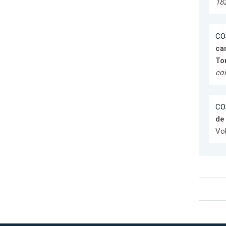
18
CO
car
To
cor
CO
de 
Vol