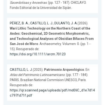
Sacerdotisas y Ancestras
. (pp. 127 - 187). CHICLAYO.
Fondo Editorial de la Universidad de Sipàn.
PÉREZ, B. A.
;
CASTILLO, L. J.
;
DULANTO, J. A.
(2026).
Wari Lithic Technology on the Northern Coast of the
Andes: Geochemical, 2D Geometric Morphometric,
and Technological Analyses of Obsidian Bifaces From
San José de Moro
. Archaeometry. Volumen: 0. (pp. 1 -
15). Recuperado de:
https://doi.org/10.1111/arcm.70123
CASTILLO, L. J.
(2025).
Patrimonio Arqueológico
. En
Atlas del Patrimonio Latinoamericano
. (pp. 177 - 184).
PARIS. Brazilian National Commision UNESCO, Paris.
Recuperado de:
https://qr.scanned.page/uploads/pdf/md0IiC_d1e7d14
c797fd71f.pdf