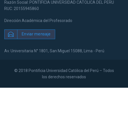
Razón Social: PONTIFICIA UNIVERSIDAD CATOLICA DEL PERU
RUC: 20155945860
Dirección Académica del Profesorado
Enviar mensaje
Av. Universitaria N° 1801, San Miguel 15088, Lima - Perú
© 2018 Pontificia Universidad Católica del Perú – Todos
los derechos reservados