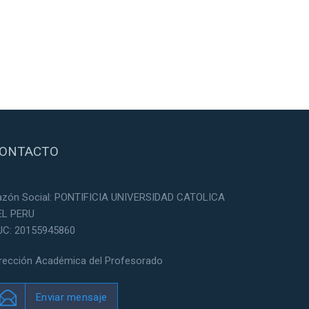
ONTACTO
azón Social: PONTIFICIA UNIVERSIDAD CATOLICA
EL PERU
UC: 20155945860
irección Académica del Profesorado
Enviar mensaje