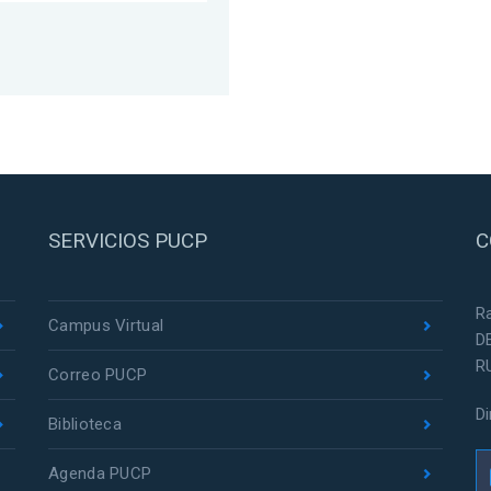
SERVICIOS PUCP
C
R
Campus Virtual
D
R
Correo PUCP
D
Biblioteca
Agenda PUCP