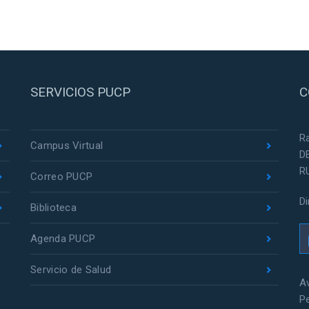
SERVICIOS PUCP
C
R
Campus Virtual
D
R
Correo PUCP
D
Biblioteca
Agenda PUCP
Servicio de Salud
Av
P