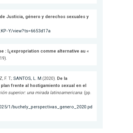
de Justicia, género y derechos sexuales y
_KP-Y/view?ts=6653d17a
 : l¿expropriation comme alternative au «
19).
, F. T.;
SANTOS, L. M.
(2020).
De la
plan frente al hostigamiento sexual en el
ión superior: una mirada latinoamericana
. (pp.
/87025/1/buchely_perspectivas_genero_2020.pd