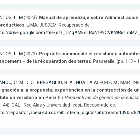
NTOS, L. M.
(2023).
Manual de aprendizaje sobre Administración 
productivos
. LIMA. JUSDEM. Recuperado de:
tps://drive.google.com/file/d/1_5ZqAMEs1RxNf99CVKWBidjhhMZ
NTOS, L. M.
(2022).
Propriété communale et résistance autochtone
nancement » de la récupération des terres
. Passerelle. (pp. 113 - 1
NCO, C. M. D. C.
;
BREGAGLIO, R. A.
;
HUAITA ALEGRE, M.
; MARTINEZ
ignación a la propuesta: experiencias en la construcción de un 
ito universitario en Perú
. En
Perspectivas de género en la educac
- 44). CALI. Red Alas y Universidad Icesi.. Recuperado de:
ps://repository.icesi.edu.co/biblioteca_digital/bitstream/10906