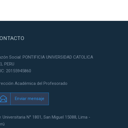
ONTACTO
azón Social: PONTIFICIA UNIVERSIDAD CATOLICA
EL PERU
UC: 20155945860
irección Académica del Profesorado
Enviar mensaje
. Universitaria N° 1801, San Miguel 15088, Lima -
erú