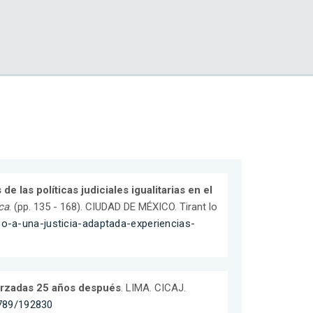
e las políticas judiciales igualitarias en el
ca
. (pp. 135 - 168). CIUDAD DE MÉXICO. Tirant lo
eso-a-una-justicia-adaptada-experiencias-
forzadas 25 años después
. LIMA. CICAJ.
6789/192830