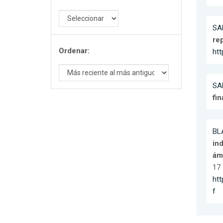
SA
re
Ordenar:
ht
SA
fi
BLA
ind
ámb
17 
htt
f