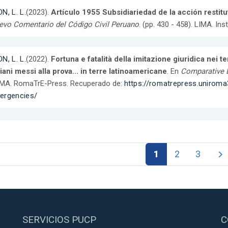
N, L. L.
(2023).
Artículo 1955 Subsidiariedad de la acción restitu
evo Comentario del Código Civil Peruano
. (pp. 430 - 458). LIMA. Inst
N, L. L.
(2022).
Fortuna e fatalità della imitazione giuridica nei t
liani messi alla prova... in terre latinoamericane
. En
Comparative 
MA. RomaTrE-Press. Recuperado de:
https://romatrepress.uniroma3
ergencies/
1
2
3
SERVICIOS PUCP
C