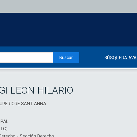
Buscar
BÚSQUEDA AV
GI LEON HILARIO
 SUPERIORE SANT ANNA
IPAL
DTC)
erecho - Sección Derecho