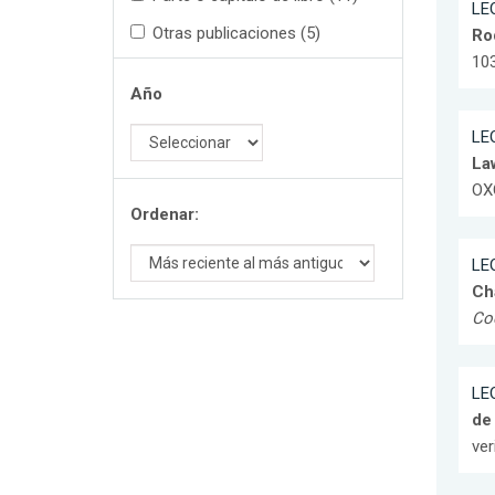
LEO
Otras publicaciones (5)
Ro
103
Año
LEO
La
OX
Ordenar:
LEO
Ch
Cod
LEO
de
ver