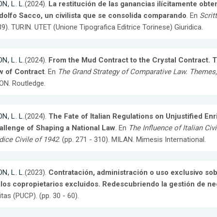
N, L. L.
(2024).
La restitución de las ganancias ilícitamente obten
dolfo Sacco, un civilista que se consolida comparando
. En
Scrit
9). TURIN. UTET (Unione Tipografica Editrice Torinese) Giuridica.
N, L. L.
(2024).
From the Mud Contract to the Crystal Contract. T
w of Contract
. En
The Grand Strategy of Comparative Law. Themes
ON. Routledge.
N, L. L.
(2024).
The Fate of Italian Regulations on Unjustified En
allenge of Shaping a National Law
. En
The Influence of Italian Civ
ice Civile of 1942
. (pp. 271 - 310). MILAN. Mimesis International.
N, L. L.
(2023).
Contratación, administración o uso exclusivo sob
 los copropietarios excluidos. Redescubriendo la gestión de n
itas (PUCP). (pp. 30 - 60).