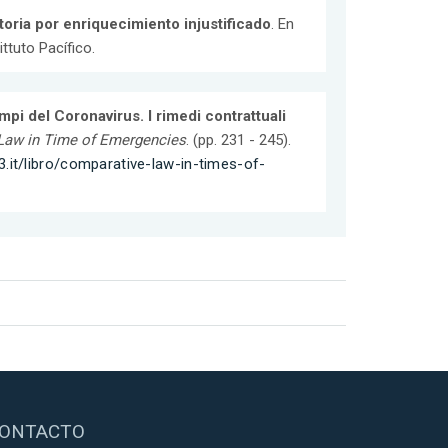
toria por enriquecimiento injustificado
. En
ittuto Pacífico.
empi del Coronavirus. I rimedi contrattuali
Law in Time of Emergencies
. (pp. 231 - 245).
.it/libro/comparative-law-in-times-of-
ONTACTO