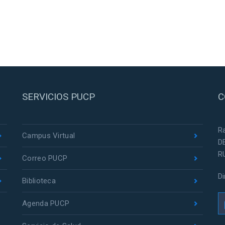
SERVICIOS PUCP
C
R
Campus Virtual
D
R
Correo PUCP
D
Biblioteca
Agenda PUCP