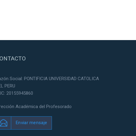
ONTACTO
azón Social: PONTIFICIA UNIVERSIDAD CATOLICA
EL PERU
UC: 20155945860
irección Académica del Profesorado
Enviar mensaje