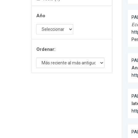
Año
PA
Ec
ht
Pe
Ordenar:
PA
An
ht
PA
lat
htt
PA