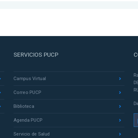
SERVICIOS PUCP
C
R
Campus Virtual
D
R
Correo PUCP
D
Biblioteca
Agenda PUCP
Servicio de Salud