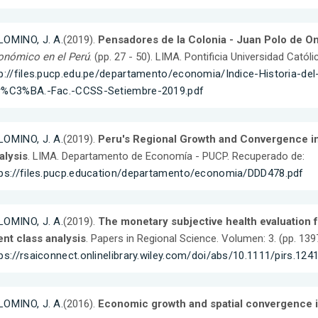
LOMINO, J. A.
(2019).
Pensadores de la Colonia - Juan Polo de 
onómico en el Perú
. (pp. 27 - 50). LIMA. Pontificia Universidad Catól
tp://files.pucp.edu.pe/departamento/economia/Indice-Historia-
r%C3%BA.-Fac.-CCSS-Setiembre-2019.pdf
LOMINO, J. A.
(2019).
Peru's Regional Growth and Convergence in
alysis
. LIMA. Departamento de Economía - PUCP. Recuperado de:
tps://files.pucp.education/departamento/economia/DDD478.pdf
LOMINO, J. A.
(2019).
The monetary subjective health evaluation 
ent class analysis
. Papers in Regional Science. Volumen: 3. (pp. 13
ps://rsaiconnect.onlinelibrary.wiley.com/doi/abs/10.1111/pirs.124
LOMINO, J. A.
(2016).
Economic growth and spatial convergence i