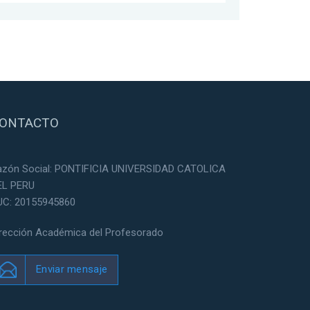
ONTACTO
azón Social: PONTIFICIA UNIVERSIDAD CATOLICA
EL PERU
UC: 20155945860
irección Académica del Profesorado
Enviar mensaje