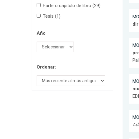
Parte o capítulo de libro (29)
Tesis (1)
MO
di
Año
MO
pr
Pal
Ordenar:
MO
nue
ED
MO
Adm