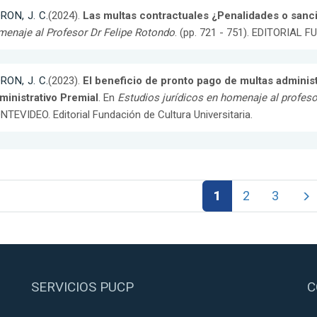
RON, J. C.
(2024).
Las multas contractuales ¿Penalidades o sanci
enaje al Profesor Dr Felipe Rotondo
. (pp. 721 - 751). EDITORIA
RON, J. C.
(2023).
El beneficio de pronto pago de multas adminis
ministrativo Premial
. En
Estudios jurídicos en homenaje al profeso
TEVIDEO. Editorial Fundación de Cultura Universitaria.
1
2
3
SERVICIOS PUCP
C