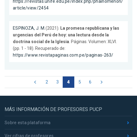
https://revistas.unife.edu.pe/index.php/phainomenon/
article/view/2454
ESPINOZA, J. M.
(2021).
La promesa republicana y las
urgencias del Perú de hoy: una lectura desde la
doctrina social de la Iglesia
. Páginas. Volumen: XLVI.
(pp. 1 - 18). Recuperado de:
https://www.revistapaginas.com.pe/paginas-263/
2
3
4
5
6
MÁS INFORMACIÓN DE PROFESORES PUCP
Sobre esta plataforma
Ver cifras de profesores