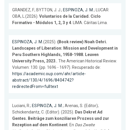
GRANDEZ, F.; BYTTON, J. J.;
ESPINOZA, J. M.
; LUCAR
OBA, L.(2026).
Voluntarios de la Caridad. Ciclo
Formativo - Módulos 1, 2, 3 y 4
. LIMA. Cáritas Lima.
ESPINOZA, J. M.
(2025).
(Book review) Noah Oehri.
Landscapes of Liberation: Mission and Development in
Peru Southern Highlands, 1958-1988. Leuven
University Press, 2023.
. The American Historical Review.
Volumen: 130. (pp. 1696 - 1697). Recuperado de:
https://academic.oup.com/ahr/article-
abstract/130/4/1696/8404742?
redirectedFrom=fulltext
Luciani, R.;
ESPINOZA, J. M.
; Arenas, S. (Editor);
Schickendantz, C. (Editor). (2025).
Das Dekret Ad
Gentes. Beiträge zum konziliaren Prozess und zur
Rezeption auf dem Kontinent
. En
Das Zweite