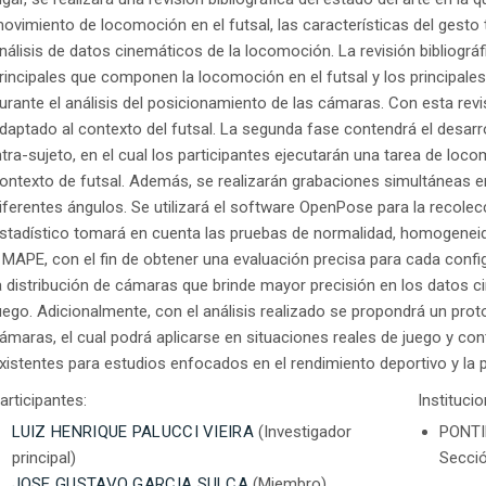
ovimiento de locomoción en el futsal, las características del gesto
nálisis de datos cinemáticos de la locomoción. La revisión bibliográfic
rincipales que componen la locomoción en el futsal y los principal
urante el análisis del posicionamiento de las cámaras. Con esta revi
daptado al contexto del futsal. La segunda fase contendrá el desar
ntra-sujeto, en el cual los participantes ejecutarán una tarea de lo
ontexto de futsal. Además, se realizarán grabaciones simultáneas e
iferentes ángulos. Se utilizará el software OpenPose para la recolecc
stadístico tomará en cuenta las pruebas de normalidad, homogenei
 MAPE, con el fin de obtener una evaluación precisa para cada config
a distribución de cámaras que brinde mayor precisión en los datos 
uego. Adicionalmente, con el análisis realizado se propondrá un pr
ámaras, el cual podrá aplicarse en situaciones reales de juego y con
xistentes para estudios enfocados en el rendimiento deportivo y la p
articipantes:
Instituci
LUIZ HENRIQUE PALUCCI VIEIRA
(Investigador
PONTI
principal)
Secció
JOSE GUSTAVO GARCIA SULCA
(Miembro)