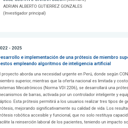
ADRIAN ALBERTO GUTIERREZ GONZALES
(Investigador principal)
022 - 2025
esarrollo e implementación de una prótesis de miembro supe
estos empleando algoritmos de inteligencia artificial
l proyecto aborda una necesidad urgente en Perú, donde según CONA
iembro superior, mientras que la oferta nacional es limitada y costo
istemas Mecatrónicos (Norma VDI 2206), se desarrollará una prótes
ecanismos de barras, activada por un controlador inteligente y equ
áptico. Esta prótesis permitirá a los usuarios realizar tres tipos de ge
rótesis, mejorando significativamente su calidad de vida. Los resul
rótesis robótica accesible y funcional, que no solo restituya capaci
acilite la reinserción laboral de los pacientes, teniendo un impacto