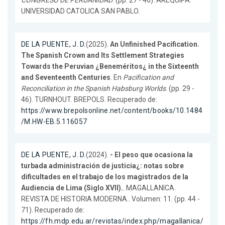
CONGRESO DE PERUANIDAD
. (pp. 27 - 46). AREQUIPA.
UNIVERSIDAD CATOLICA SAN PABLO.
DE LA PUENTE, J. D.
(2025).
An Unfinished Pacification.
The Spanish Crown and Its Settlement Strategies
Towards the Peruvian ¿Beneméritos¿ in the Sixteenth
and Seventeenth Centuries
. En
Pacification and
Reconciliation in the Spanish Habsburg Worlds
. (pp. 29 -
46). TURNHOUT. BREPOLS. Recuperado de:
https://www.brepolsonline.net/content/books/10.1484
/M.HW-EB.5.116057
DE LA PUENTE, J. D.
(2024).
- El peso que ocasiona la
turbada administración de justicia¿: notas sobre
dificultades en el trabajo de los magistrados de la
Audiencia de Lima (Siglo XVII).
. MAGALLANICA.
REVISTA DE HISTORIA MODERNA.. Volumen: 11. (pp. 44 -
71). Recuperado de:
https://fh.mdp.edu.ar/revistas/index.php/magallanica/