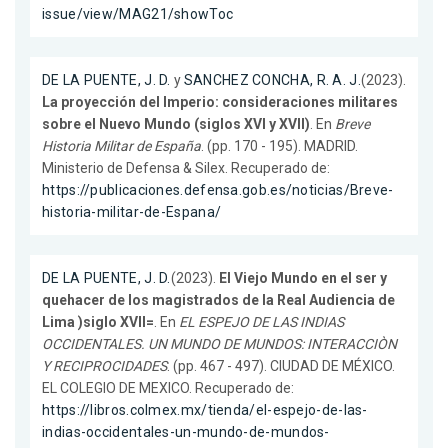
issue/view/MAG21/showToc
DE LA PUENTE, J. D.
y
SANCHEZ CONCHA, R. A. J.
(2023).
La proyección del Imperio: consideraciones militares
sobre el Nuevo Mundo (siglos XVI y XVII)
. En
Breve
Historia Militar de España
. (pp. 170 - 195). MADRID.
Ministerio de Defensa & Silex. Recuperado de:
https://publicaciones.defensa.gob.es/noticias/Breve-
historia-militar-de-Espana/
DE LA PUENTE, J. D.
(2023).
El Viejo Mundo en el ser y
quehacer de los magistrados de la Real Audiencia de
Lima )siglo XVII=
. En
EL ESPEJO DE LAS INDIAS
OCCIDENTALES. UN MUNDO DE MUNDOS: INTERACCIÒN
Y RECIPROCIDADES
. (pp. 467 - 497). CIUDAD DE MÉXICO.
EL COLEGIO DE MEXICO. Recuperado de:
https://libros.colmex.mx/tienda/el-espejo-de-las-
indias-occidentales-un-mundo-de-mundos-