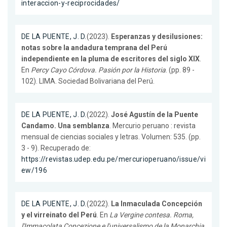
interaccion-y-reciprocidades/
DE LA PUENTE, J. D.
(2023).
Esperanzas y desilusiones:
notas sobre la andadura temprana del Perú
independiente en la pluma de escritores del siglo XIX
.
En
Percy Cayo Córdova. Pasión por la Historia
. (pp. 89 -
102). LIMA. Sociedad Bolivariana del Perú.
DE LA PUENTE, J. D.
(2022).
José Agustín de la Puente
Candamo. Una semblanza
. Mercurio peruano : revista
mensual de ciencias sociales y letras. Volumen: 535. (pp.
3 - 9). Recuperado de:
https://revistas.udep.edu.pe/mercurioperuano/issue/vi
ew/196
DE LA PUENTE, J. D.
(2022).
La Inmaculada Concepción
y el virreinato del Perú
. En
La Vergine contesa. Roma,
l'Immacolata Concezione e l'universalismo de la Monarchia