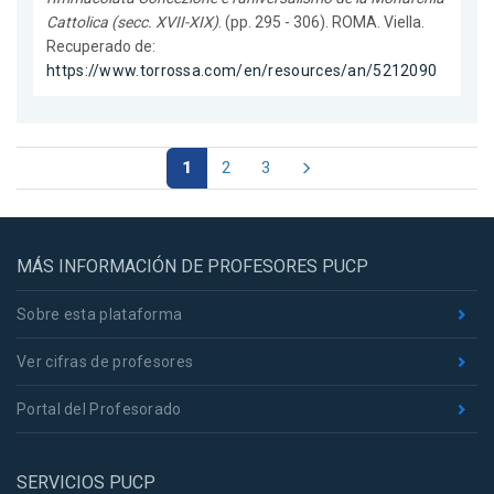
Cattolica (secc. XVII-XIX)
. (pp. 295 - 306). ROMA. Viella.
Recuperado de:
https://www.torrossa.com/en/resources/an/5212090
1
2
3
MÁS INFORMACIÓN DE PROFESORES PUCP
Sobre esta plataforma
Ver cifras de profesores
Portal del Profesorado
SERVICIOS PUCP