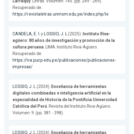
Larraquy
. Letras. Volumen: 145. (pp. 249 - 269).
Recuperado de:
https://revistaletras.unmsm.edu.pe/index.php/le
CANDELA, E. I.
y
LOSSIO, J. L.
(2025).
Instituto Riva-
agüero: 80 años de investigación y promoción de la
cultura peruana
. LIMA. Instituto Riva-Agüero.
Recuperado de:
https://ira.pucp.edu.pe/publicaciones/publicaciones-
impresas/
LOSSIO, J. L.
(2024).
Enseñanza de herramientas
digitales combinadas e inteligencia artificial en la
especialidad de Historia de la Pontificia Universidad
Católica del Perú
. Revista del Instituto Riva-Agüero.
Volumen: 9. (pp. 381 - 398).
LOSSIO, J. L.
(2024).
Enseñanza de herramientas