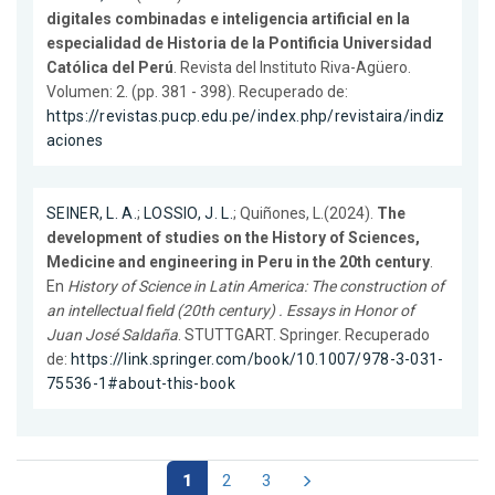
digitales combinadas e inteligencia artificial en la
especialidad de Historia de la Pontificia Universidad
Católica del Perú
. Revista del Instituto Riva-Agüero.
Volumen: 2. (pp. 381 - 398). Recuperado de:
https://revistas.pucp.edu.pe/index.php/revistaira/indiz
aciones
SEINER, L. A.
;
LOSSIO, J. L.
; Quiñones, L.(2024).
The
development of studies on the History of Sciences,
Medicine and engineering in Peru in the 20th century
.
En
History of Science in Latin America: The construction of
an intellectual field (20th century) . Essays in Honor of
Juan José Saldaña
. STUTTGART. Springer. Recuperado
de:
https://link.springer.com/book/10.1007/978-3-031-
75536-1#about-this-book
1
2
3