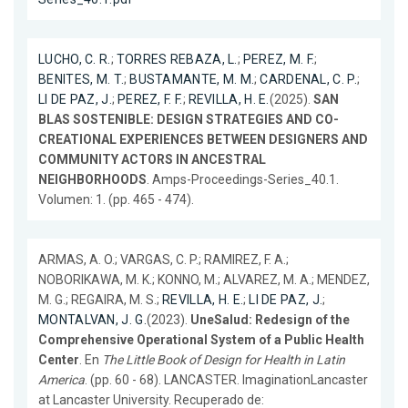
LUCHO, C. R.
;
TORRES REBAZA, L.
;
PEREZ, M. F.
;
BENITES, M. T.
;
BUSTAMANTE, M. M.
;
CARDENAL, C. P.
;
LI DE PAZ, J.
;
PEREZ, F. F.
;
REVILLA, H. E.
(2025).
SAN
BLAS SOSTENIBLE: DESIGN STRATEGIES AND CO-
CREATIONAL EXPERIENCES BETWEEN DESIGNERS AND
COMMUNITY ACTORS IN ANCESTRAL
NEIGHBORHOODS
. Amps-Proceedings-Series_40.1.
Volumen: 1. (pp. 465 - 474).
ARMAS, A. O.; VARGAS, C. P.; RAMIREZ, F. A.;
NOBORIKAWA, M. K.; KONNO, M.; ALVAREZ, M. A.; MENDEZ,
M. G.; REGAIRA, M. S.;
REVILLA, H. E.
;
LI DE PAZ, J.
;
MONTALVAN, J. G.
(2023).
UneSalud: Redesign of the
Comprehensive Operational System of a Public Health
Center
. En
The Little Book of Design for Health in Latin
America
. (pp. 60 - 68). LANCASTER. ImaginationLancaster
at Lancaster University. Recuperado de: