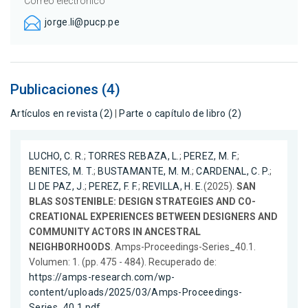
Correo electrónico
jorge.li@pucp.pe
Publicaciones (4)
Artículos en revista (2)
|
Parte o capítulo de libro (2)
LUCHO, C. R.
;
TORRES REBAZA, L.
;
PEREZ, M. F.
;
BENITES, M. T.
;
BUSTAMANTE, M. M.
;
CARDENAL, C. P.
;
LI DE PAZ, J.
;
PEREZ, F. F.
;
REVILLA, H. E.
(2025).
SAN
BLAS SOSTENIBLE: DESIGN STRATEGIES AND CO-
CREATIONAL EXPERIENCES BETWEEN DESIGNERS AND
COMMUNITY ACTORS IN ANCESTRAL
NEIGHBORHOODS
. Amps-Proceedings-Series_40.1.
Volumen: 1. (pp. 475 - 484). Recuperado de:
https://amps-research.com/wp-
content/uploads/2025/03/Amps-Proceedings-
Series_40.1.pdf