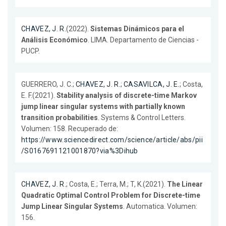
CHAVEZ, J. R.
(2022).
Sistemas Dinámicos para el
Análisis Económico
. LIMA. Departamento de Ciencias -
PUCP.
GUERRERO, J. C.;
CHAVEZ, J. R.
;
CASAVILCA, J. E.
; Costa,
E. F.(2021).
Stability analysis of discrete-time Markov
jump linear singular systems with partially known
transition probabilities
. Systems & Control Letters.
Volumen: 158. Recuperado de:
https://www.sciencedirect.com/science/article/abs/pii
/S0167691121001870?via%3Dihub
CHAVEZ, J. R.
; Costa, E.; Terra, M.; T, K.(2021).
The Linear
Quadratic Optimal Control Problem for Discrete-time
Jump Linear Singular Systems
. Automatica. Volumen:
156.