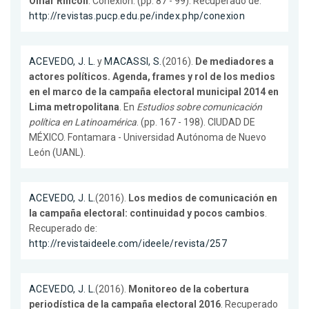
Omar Rincón
. Conexión. (pp. 87 - 99). Recuperado de:
http://revistas.pucp.edu.pe/index.php/conexion
ACEVEDO, J. L.
y
MACASSI, S.
(2016).
De mediadores a
actores políticos. Agenda, frames y rol de los medios
en el marco de la campaña electoral municipal 2014 en
Lima metropolitana
. En
Estudios sobre comunicación
política en Latinoamérica
. (pp. 167 - 198). CIUDAD DE
MÉXICO. Fontamara - Universidad Autónoma de Nuevo
León (UANL).
ACEVEDO, J. L.
(2016).
Los medios de comunicación en
la campaña electoral: continuidad y pocos cambios
.
Recuperado de:
http://revistaideele.com/ideele/revista/257
ACEVEDO, J. L.
(2016).
Monitoreo de la cobertura
periodística de la campaña electoral 2016
. Recuperado