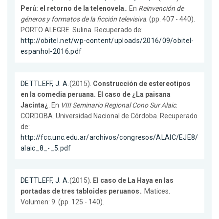
Perú: el retorno de la telenovela.
. En
Reinvención de
géneros y formatos de la ficción televisiva
. (pp. 407 - 440).
PORTO ALEGRE. Sulina. Recuperado de:
http://obitel.net/wp-content/uploads/2016/09/obitel-
espanhol-2016.pdf
DETTLEFF, J. A.
(2015).
Construcción de estereotipos
en la comedia peruana. El caso de ¿La paisana
Jacinta¿
. En
VIII Seminario Regional Cono Sur Alaic
.
CORDOBA. Universidad Nacional de Córdoba. Recuperado
de:
http://fcc.unc.edu.ar/archivos/congresos/ALAIC/EJE8/
alaic_8_-_5.pdf
DETTLEFF, J. A.
(2015).
El caso de La Haya en las
portadas de tres tabloides peruanos.
. Matices.
Volumen: 9. (pp. 125 - 140).