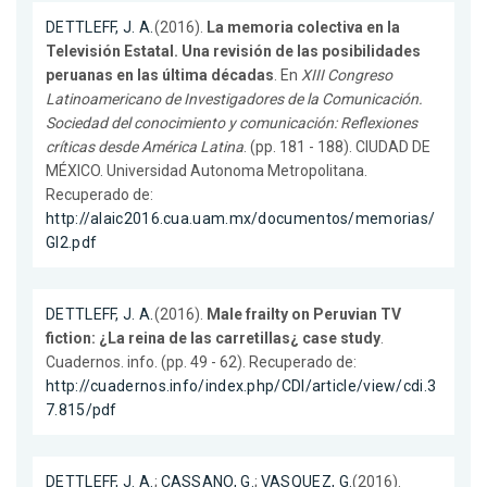
DETTLEFF, J. A.
(2016).
La memoria colectiva en la
Televisión Estatal. Una revisión de las posibilidades
peruanas en las última décadas
. En
XIII Congreso
Latinoamericano de Investigadores de la Comunicación.
Sociedad del conocimiento y comunicación: Reflexiones
críticas desde América Latina
. (pp. 181 - 188). CIUDAD DE
MÉXICO. Universidad Autonoma Metropolitana.
Recuperado de:
http://alaic2016.cua.uam.mx/documentos/memorias/
GI2.pdf
DETTLEFF, J. A.
(2016).
Male frailty on Peruvian TV
fiction: ¿La reina de las carretillas¿ case study
.
Cuadernos. info. (pp. 49 - 62). Recuperado de:
http://cuadernos.info/index.php/CDI/article/view/cdi.3
7.815/pdf
DETTLEFF, J. A.
;
CASSANO, G.
;
VASQUEZ, G.
(2016).