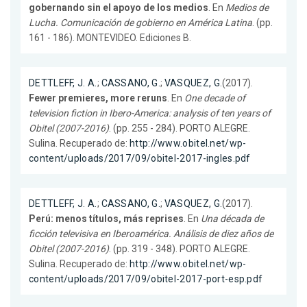
gobernando sin el apoyo de los medios
. En
Medios de
Lucha. Comunicación de gobierno en América Latina
. (pp.
161 - 186). MONTEVIDEO. Ediciones B.
DETTLEFF, J. A.
;
CASSANO, G.
;
VASQUEZ, G.
(2017).
Fewer premieres, more reruns
. En
One decade of
television fiction in Ibero-America: analysis of ten years of
Obitel (2007-2016)
. (pp. 255 - 284). PORTO ALEGRE.
Sulina. Recuperado de:
http://www.obitel.net/wp-
content/uploads/2017/09/obitel-2017-ingles.pdf
DETTLEFF, J. A.
;
CASSANO, G.
;
VASQUEZ, G.
(2017).
Perú: menos títulos, más reprises
. En
Una década de
ficción televisiva en Iberoamérica. Análisis de diez años de
Obitel (2007-2016)
. (pp. 319 - 348). PORTO ALEGRE.
Sulina. Recuperado de:
http://www.obitel.net/wp-
content/uploads/2017/09/obitel-2017-port-esp.pdf