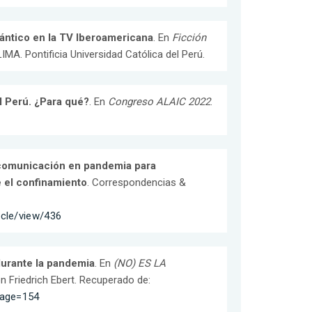
ntico en la TV Iberoamericana
. En
Ficción
. LIMA. Pontificia Universidad Católica del Perú.
l Perú. ¿Para qué?
. En
Congreso ALAIC 2022
.
ecomunicación en pandemia para
e el confinamiento
. Correspondencias &
icle/view/436
durante la pandemia
. En
(NO) ES LA
n Friedrich Ebert. Recuperado de:
page=154