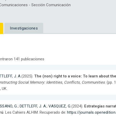
Comunicaciones - Sección Comunicación
Investigaciones
ntraron 141 publicaciones
TLEFF, J. A.
(2025).
The (non) right to a voice: To learn about th
structing Social Memory: Identities, Conflicts, Communities
. (pp.
, UK.
SSANO, G.
;
DETTLEFF, J. A.
;
VASQUEZ, G.
(2024).
Estrategias narra
rú
. Les Cahiers ALHIM. Recuperado de:
https://journals.openeditio