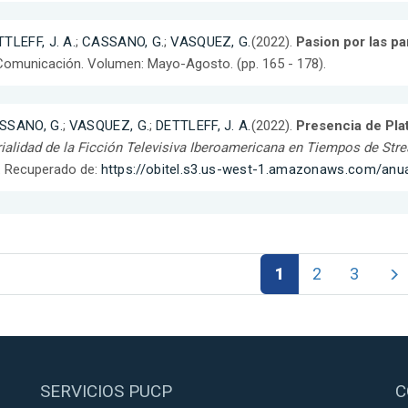
TLEFF, J. A.
;
CASSANO, G.
;
VASQUEZ, G.
(2022).
Pasion por las pa
Comunicación. Volumen: Mayo-Agosto. (pp. 165 - 178).
SSANO, G.
;
VASQUEZ, G.
;
DETTLEFF, J. A.
(2022).
Presencia de Pla
ialidad de la Ficción Televisiva Iberoamericana en Tiempos de Str
. Recuperado de:
https://obitel.s3.us-west-1.amazonaws.com/anu
1
2
3
SERVICIOS PUCP
C