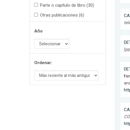
Parte o capítulo de libro (30)
Otras publicaciones (6)
CA
tel
Año
DET
(pp
Ordenar:
DET
for
aná
htt
CA
CO
htt