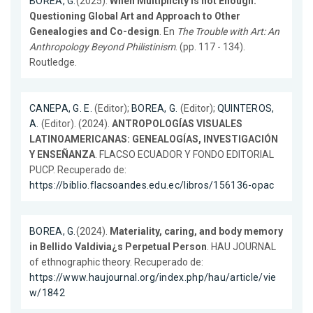
BOREA, G.
(2025).
When Multiplicity is not Enough:
Questioning Global Art and Approach to Other
Genealogies and Co-design
. En
The Trouble with Art: An
Anthropology Beyond Philistinism
. (pp. 117 - 134).
Routledge.
CANEPA, G. E.
(Editor);
BOREA, G.
(Editor);
QUINTEROS,
A.
(Editor). (2024).
ANTROPOLOGÍAS VISUALES
LATINOAMERICANAS: GENEALOGÍAS, INVESTIGACIÓN
Y ENSEÑANZA
. FLACSO ECUADOR Y FONDO EDITORIAL
PUCP. Recuperado de:
https://biblio.flacsoandes.edu.ec/libros/156136-opac
BOREA, G.
(2024).
Materiality, caring, and body memory
in Bellido Valdivia¿s Perpetual Person
. HAU JOURNAL
of ethnographic theory. Recuperado de:
https://www.haujournal.org/index.php/hau/article/vie
w/1842