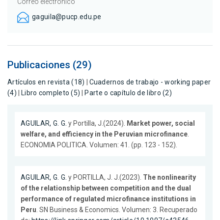
Correo electrónico
gaguila@pucp.edu.pe
Publicaciones (29)
Artículos en revista (18)
|
Cuadernos de trabajo - working paper
(4)
|
Libro completo (5)
|
Parte o capítulo de libro (2)
AGUILAR, G. G.
y Portilla, J.(2024).
Market power, social
welfare, and efficiency in the Peruvian microfinance
.
ECONOMIA POLITICA. Volumen: 41. (pp. 123 - 152).
AGUILAR, G. G.
y PORTILLA, J. J.(2023).
The nonlinearity
of the relationship between competition and the dual
performance of regulated microfinance institutions in
Peru
. SN Business & Economics. Volumen: 3. Recuperado