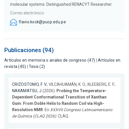
molecular systems. Distinguished RENACYT Researcher.
Correo electrónico
flavio.kock@pucp.edu.pe
Publicaciones (94)
Artículos en memoria o anales de congreso (47)
|
Artículos en
revista (45)
|
Tesis (2)
CRIZOSTOMO, F. V.
; VILCAHUAMÁN, K. O.; KLEEBERG, E. F.;
NAKAMATSU, J.
(2026).
Probing the Temperature-
Dependent Conformational Transition of Xanthan
Gum: From Doble Helix to Random Coil via High-
Resolution NMR
. En
XXXVII Congreso Latinoamericano
de Química (CLAQ 2026)
. CLAQ.