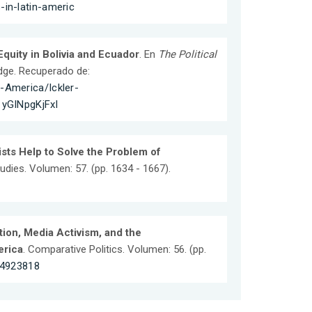
-in-latin-americ
quity in Bolivia and Ecuador
. En
The Political
edge. Recuperado de:
-America/Ickler-
yGINpgKjFxl
sts Help to Solve the Problem of
tudies. Volumen: 57. (pp. 1634 - 1667).
tion, Media Activism, and the
erica
. Comparative Politics. Volumen: 56. (pp.
64923818