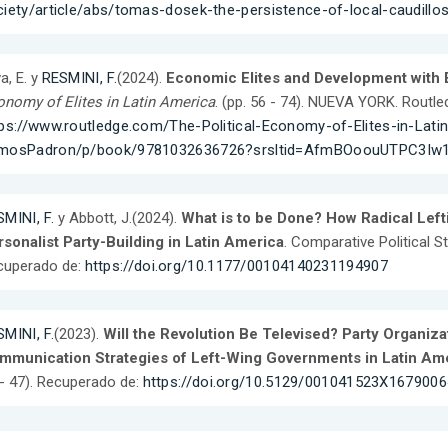
iety/article/abs/tomas-dosek-the-persistence-of-local-caudillos
va, E. y
RESMINI, F.
(2024).
Economic Elites and Development with E
nomy of Elites in Latin America
. (pp. 56 - 74). NUEVA YORK. Routl
ps://www.routledge.com/The-Political-Economy-of-Elites-in-Latin
mosPadron/p/book/9781032636726?srsltid=AfmBOoouUTPC3Iw1
MINI, F.
y Abbott, J.(2024).
What is to be Done? How Radical Lefti
sonalist Party-Building in Latin America
. Comparative Political S
cuperado de:
https://doi.org/10.1177/00104140231194907
MINI, F.
(2023).
Will the Revolution Be Televised? Party Organiza
mmunication Strategies of Left-Wing Governments in Latin Am
- 47). Recuperado de:
https://doi.org/10.5129/001041523X167900