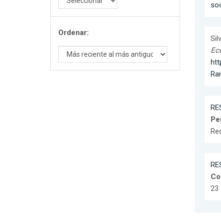
soc
Ordenar:
Sil
Eco
htt
Ra
RES
Per
Re
RES
Co
23 