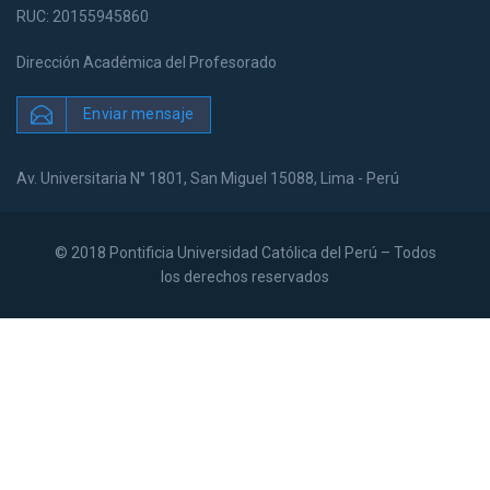
RUC: 20155945860
Dirección Académica del Profesorado
Enviar mensaje
Av. Universitaria N° 1801, San Miguel 15088, Lima - Perú
© 2018 Pontificia Universidad Católica del Perú – Todos
los derechos reservados